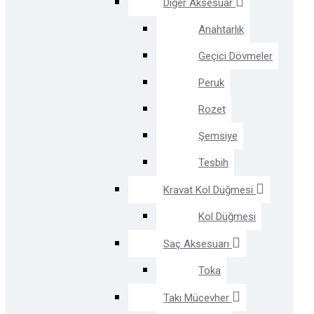
Diğer Aksesuar
Anahtarlık
Geçici Dövmeler
Peruk
Rozet
Şemsiye
Tesbih
Kravat Kol Düğmesi
Kol Düğmesi
Saç Aksesuarı
Toka
Takı Mücevher