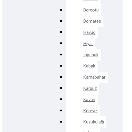
Dereotu
Domates
Havuç
Hıyar
Ispanak
Kabak
Karnabahar
Karpuz
Kavun
Kereviz
Kuzukulağı