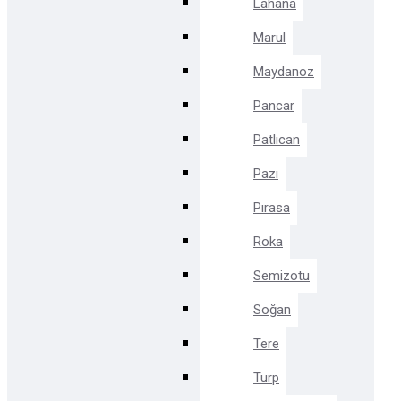
Lahana
Marul
Maydanoz
Pancar
Patlıcan
Pazı
Pırasa
Roka
Semizotu
Soğan
Tere
Turp