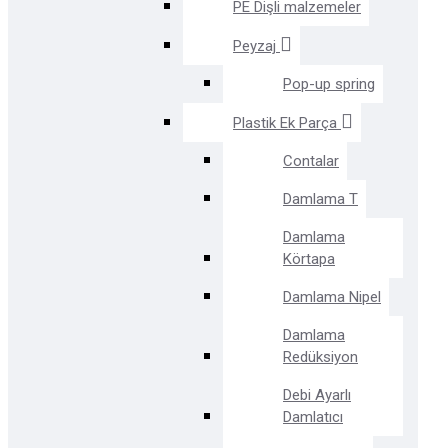
PE Dişli malzemeler
Peyzaj
Pop-up spring
Plastik Ek Parça
Contalar
Damlama T
Damlama
Körtapa
Damlama Nipel
Damlama
Redüksiyon
Debi Ayarlı
Damlatıcı