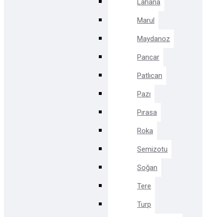
Lahana
Marul
Maydanoz
Pancar
Patlıcan
Pazı
Pırasa
Roka
Semizotu
Soğan
Tere
Turp