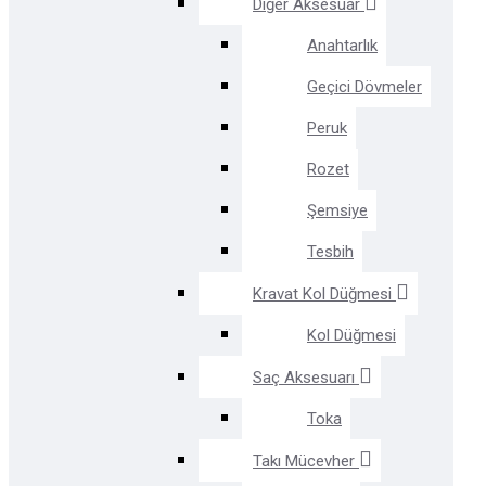
Diğer Aksesuar
Anahtarlık
Geçici Dövmeler
Peruk
Rozet
Şemsiye
Tesbih
Kravat Kol Düğmesi
Kol Düğmesi
Saç Aksesuarı
Toka
Takı Mücevher