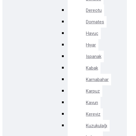
Dereotu
Domates
Havuç
Hıyar
Ispanak
Kabak
Karnabahar
Karpuz
Kavun
Kereviz
Kuzukulağı