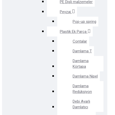
PE Dişli malzemeler
Peyzaj
Pop-up spring
Plastik Ek Parça
Contalar
Damlama T
Damlama
Körtapa
Damlama Nipel
Damlama
Redüksiyon
Debi Ayarlı
Damlatıcı